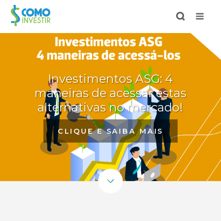
Investimentos ASG: 4
maneiras de acessar estas
alternativas no mercado!
CLIQUE E SAIBA MAIS