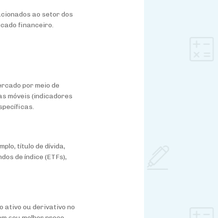
acionados ao setor dos
cado financeiro.
ercado por meio de
as móveis (indicadores
specíficas.
lo, título de dívida,
ndos de índice (ETFs),
o ativo ou derivativo no
em seu melhor preço.