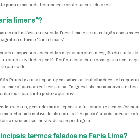
te para o mercado financeiro e profissionais da área.
aria limers”?
ouco da história da avenida Faria Lima e a sua relação com o merc
significa o termo “faria limers”.
onais e empresas conhecidas migraram para a região da Faria Lim
as suas atividades por lá. Então, a localidade começou a ser fre
ito parecido.
a São Paulo fez uma reportagem sobre os trabalhadores e frequent
ria limers
” para se referir a eles. Em geral, ela mencionava a rotin
 salários e bastante poder aquisitivo.
 redes sociais, gerando muita repercussão, piadas e memes (brincad
ermo tenha sido motivo de chacota, até hoje ele é usado para se ref
 têm o estereótipo mostrado na reportagem.
rincipais termos falados na Faria Lima?