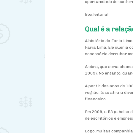
oportunidade de conferir
Boa leitura!
Qual é a relaç
A história da Faria Lim
Faria Lima. Ele queria c
necessário derrubar mai
A obra, que seria chama
1969). No entanto, quan
A partir dos anos de 19
região. Isso atraiu div
financeiro.
Em 2009, a B3 (a bolsa 
de escritórios e empres
Logo, muitas companhias