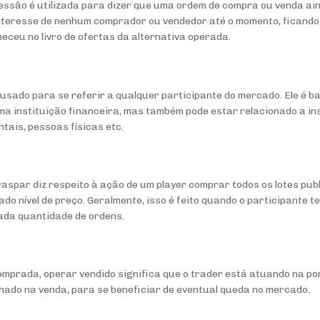
ssão é utilizada para dizer que uma ordem de compra ou venda ain
 interesse de nenhum comprador ou vendedor até o momento, ficando
neceu no livro de ofertas da alternativa operada.
 usado para se referir a qualquer participante do mercado. Ele é b
ma instituição financeira, mas também pode estar relacionado a in
tais, pessoas físicas etc.
raspar diz respeito à ação de um player comprar todos os lotes publ
do nível de preço. Geralmente, isso é feito quando o participante 
da quantidade de ordens.
omprada, operar vendido significa que o trader está atuando na p
ionado na venda, para se beneficiar de eventual queda no mercado.