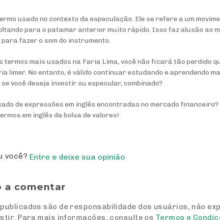
ermo usado no contexto da especulação. Ele se refere a um movim
ltando para o patamar anterior muito rápido. Isso faz alusão ao 
e para fazer o som do instrumento.
s termos mais usados na Faria Lima, você não ficará tão perdido q
a limer. No entanto, é válido continuar estudando e aprendendo ma
se você deseja investir ou especular, combinado?
cado de expressões em inglês encontradas no mercado financeiro?
termos em inglês da bolsa de valores
!
ou você?
Entre e deixe sua opinião
o a comentar
publicados são de responsabilidade dos usuários, não ex
stir. Para mais informações, consulte os
Termos e Condiç