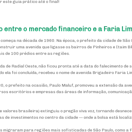
 este guia prático até o final!
ão entre o mercado financeiro e a Faria Li
a começa na década de 1960. Na época, o prefeito da cidade de São
onstruir uma avenida que ligasse os bairros de Pinheiros e Itaim Bib
s de 100 prédios entre as regiões.
da de Radial Oeste, não ficou pronta até a data do falecimento de s
do ela foi concluída, recebeu o nome de avenida Brigadeiro Faria L
80, o prefeito na ocasião, Paulo Maluf, promoveu a extensão da ave
ersos escritórios e empresas das áreas de informação, comunicação
de valores brasileira) extinguiu o pregão viva voz, tornando desne
as de investimentos no centro da cidade — onde a bolsa está locali
 migraram para regiões mais sofisticadas de São Paulo, como a F