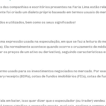
s das companhias e escritórios presentes na Faria Lima estão rel
nte foi criado um dialeto próprio baseado em termos usuais do mer
dos e utilizados, bem como os seus
significados
!
ma expressão usada na especulação, em que se faz a leitura do m
ca). Ela normalmente acontece quando ocorre o cruzamento de médi
os preços de um ativo ou derivativo), seguindo características e
termo usado para os investimentos negociados no mercado. Por exemp
ary receipts
(BDRs), cotas de fundos imobiliários (
FIIs
), cotas de fu
la em bater, isso quer dizer que o especulador (ou trader) vendeu 
Já tomar significa a operação oposta, qual seja, realizar a compra 