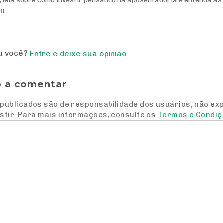
 leia sobre como investir pensando na aposentadoria e entenda a
BL
.
ou você?
Entre e deixe sua opinião
o a comentar
publicados são de responsabilidade dos usuários, não ex
stir. Para mais informações, consulte os
Termos e Condiç