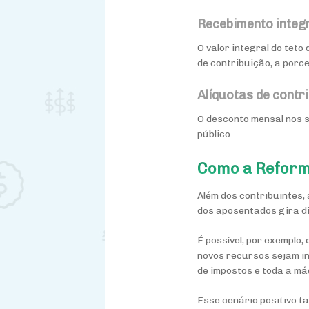
Recebimento integr
O valor integral do tet
de contribuição, a porc
Alíquotas de contr
O desconto mensal nos s
público.
Como a Reforma
Além dos contribuintes,
dos aposentados gira di
É possível, por exemplo
novos recursos sejam i
de impostos e toda a m
Esse cenário positivo t