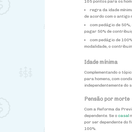
105 pontos para os hom
regra da idade mínim
de acordo com o antigo 
com pedágio de 50%, 
pagar 50% de contribuiç
com pedágio de 100%,
modalidade, o contribui
Idade mínima
Complementando o tópico
para homens, com condiç
independentemente do se
Pensão por morte
Com a Reforma da Previd
dependente. Se o
casal
n
por ser dependente do f
100%.