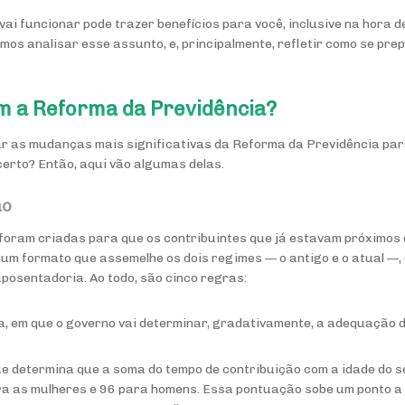
 vai funcionar pode trazer benefícios para você, inclusive na hora
amos analisar esse assunto, e, principalmente, refletir como se pre
m a Reforma da Previdência?
ar as mudanças mais significativas da Reforma da Previdência pa
certo? Então, aqui vão algumas delas.
ão
 foram criadas para que os contribuintes que já estavam próximos
um formato que assemelhe os dois regimes — o antigo e o atual —, 
osentadoria. Ao todo, são cinco regras:
a, em que o governo vai determinar, gradativamente, a adequação 
ue determina que a soma do tempo de contribuição com a idade do 
ra as mulheres e 96 para homens. Essa pontuação sobe um ponto a 