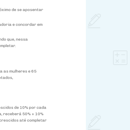
róximo de se aposentar
adoria e concordar em
ndo que, nessa
mpletar.
ra as mulheres e 65
etados,
rescidos de 10% por cada
da, receberá 50% + 10%
acrescidos até completar