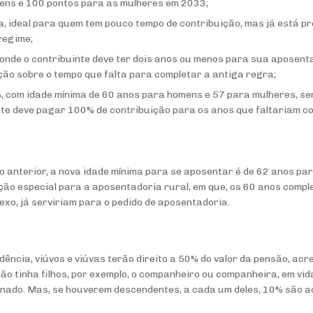
ens e 100 pontos para as mulheres em 2033;
a, ideal para quem tem pouco tempo de contribuição, mas já está p
regime;
onde o contribuinte deve ter dois anos ou menos para sua aposent
ão sobre o tempo que falta para completar a antiga regra;
 com idade mínima de 60 anos para homens e 57 para mulheres, se
nte deve pagar 100% de contribuição para os anos que faltariam co
 anterior, a nova idade mínima para se aposentar é de 62 anos pa
ão especial para a aposentadoria rural, em que, os 60 anos compl
xo, já serviriam para o pedido de aposentadoria.
ência, viúvos e viúvas terão direito a 50% do valor da pensão, ac
ão tinha filhos, por exemplo, o companheiro ou companheira, em vi
inado. Mas, se houverem descendentes, a cada um deles, 10% são 