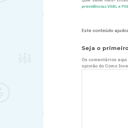
Quer saber mais? Então,
previdências VGBL e PG
Este conteúdo ajud
Seja o primeir
Os comentários aqui 
opinião do Como Inve