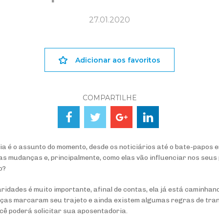
27.01.2020
Adicionar aos favoritos
COMPARTILHE
a é o assunto do momento, desde os noticiários até o bate-papos e
as mudanças e, principalmente, como elas vão influenciar nos seus
o?
ridades é muito importante, afinal de contas, ela já está caminha
anças marcaram seu trajeto e ainda existem algumas regras de tra
cê poderá solicitar sua aposentadoria.