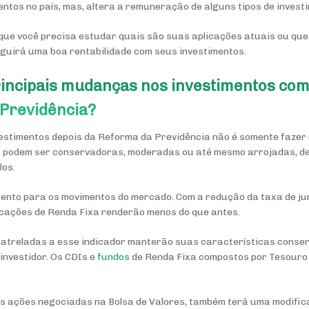
entos no país, mas, altera a remuneração de alguns tipos de invest
, que você precisa estudar quais são suas aplicações atuais ou que
seguirá uma boa rentabilidade com seus investimentos.
rincipais mudanças nos investimentos co
 Previdência?
vestimentos depois da Reforma da Previdência não é somente faze
as podem ser conservadoras, moderadas ou até mesmo arrojadas, 
los.
atento para os movimentos do mercado. Com a redução da taxa de juro
plicações de Renda Fixa renderão menos do que antes.
s atreladas a esse indicador manterão suas características cons
investidor. Os CDIs e
fundos
de Renda Fixa compostos por Tesouro 
as ações negociadas na Bolsa de Valores, também terá uma modifica