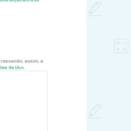
s
diferenças entre as
pressando, assim, a
ões de Uso
.