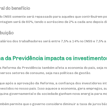
al do benefício
o do INSS somente será repassado para aqueles que contribuírem p
entagem será de 60%, tendo o acréscimo de 2% a cada ano depois di
ibuição
alários dos trabalhadores será entre 7,5% a 14% no INSS e 7,5% a
 da Previdência impacta os investimento
 a Reforma da Previdência também afeta a economia do país, seja no
versos setores de consumo, seja nas políticas de gestão.
, que após a aprovação da Reforma, a confiança dos investidores in
nvestidos no nosso país. Isso aquece a economia, gera empregos,
áquina governamental e da sociedade ganham nova energia para m
ambém permite que o governo considere diminuir a taxa de juros bá