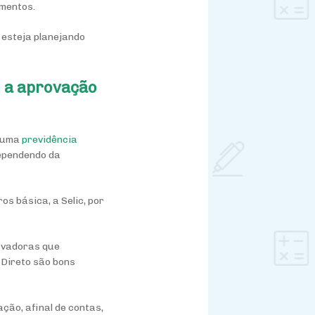
imentos.
 esteja planejando
m a aprovação
r uma
previdência
dependendo da
s básica, a Selic, por
ervadoras que
Direto são bons
ção, afinal de contas,