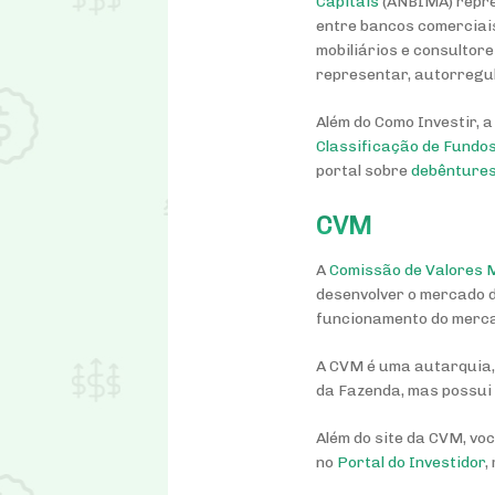
Capitais
(ANBIMA) repre
entre bancos comerciais
mobiliários e consultor
representar, autorregul
Além do Como Investir, 
Classificação de Fundo
portal sobre
debênture
CVM
A
Comissão de Valores M
desenvolver o mercado de
funcionamento do merca
A CVM é uma autarquia, 
da Fazenda, mas possui 
Além do site da CVM, vo
no
Portal do Investidor
,