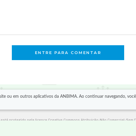
ENTRE PARA COMENTAR
o site ou em outros aplicativos da ANBIMA. Ao continuar navegando, vo
r está protegido pela licença Creative Commons Atribuição-Não Comercial-Sem 
te ou altere as informações e não faça uso comercial delas. Por favor, consulte