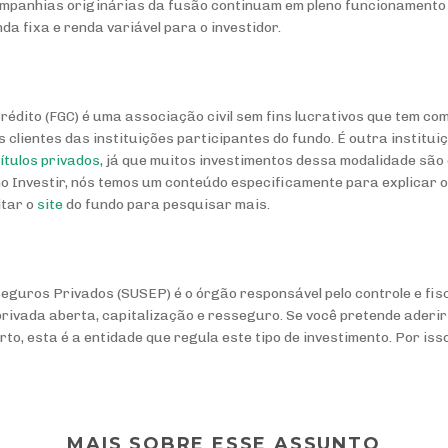
ompanhias originárias da fusão continuam em pleno funcionamento 
a fixa e renda variável para o investidor.
rédito (FGC) é uma associação civil sem fins lucrativos que tem co
s clientes das instituições participantes do fundo. É outra institu
títulos privados
, já que muitos investimentos dessa modalidade são
omo Investir, nós temos um conteúdo especificamente para explicar 
itar o
site
do fundo para pesquisar mais.
eguros Privados (SUSEP) é o órgão responsável pelo controle e fi
privada aberta, capitalização e resseguro. Se você pretende aderir
to, esta é a entidade que regula este tipo de investimento. Por iss
MAIS SOBRE ESSE ASSUNTO