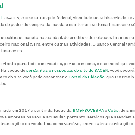
AL
il
(BACEN) é uma autarquia federal, vinculada ao Ministério da Faz
ade do poder de compra da moeda e manter um sistema financeiro sól
s políticas monetária, cambial, de crédito e de relações financeira
ceiro Nacional (SFN), entre outras atividades. O Banco Central ta
 financeiro.
ortante para todo o mercado e, por isso mesmo, é essencial que vo
. Na seção de
perguntas e respostas do site do BACEN
, você poder
ntro do site você pode encontrar o
Portal do Cidadão
, que traz mai
dos.
riada em 2017 a partir da fusão da
BM&FBOVESPA
e
Cetip
, dois 
nova empresa passou a acumular, portanto, serviços que atendem 
 transações de renda fixa como variável, entre outras atribuições.