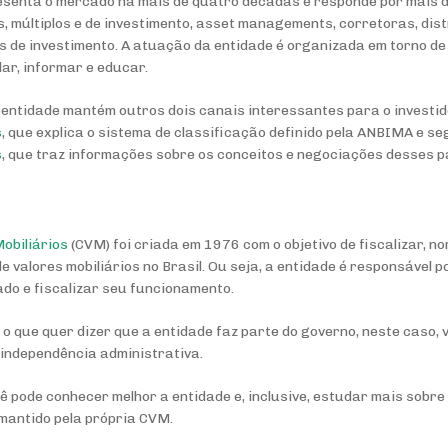
senta o mercado há mais de quatro décadas e responde por mais de
, múltiplos e de investimento, asset managements, corretoras, dist
es de investimento. A atuação da entidade é organizada em torno d
ar, informar e educar.
a entidade mantém outros dois canais interessantes para o investid
s
, que explica o sistema de classificação definido pela ANBIMA e se
s
, que traz informações sobre os conceitos e negociações desses p
obiliários
(CVM) foi criada em 1976 com o objetivo de fiscalizar, no
 valores mobiliários no Brasil. Ou seja, a entidade é responsável p
do e fiscalizar seu funcionamento.
o que quer dizer que a entidade faz parte do governo, neste caso, 
independência administrativa.
cê pode conhecer melhor a entidade e, inclusive, estudar mais sobr
 mantido pela própria CVM.