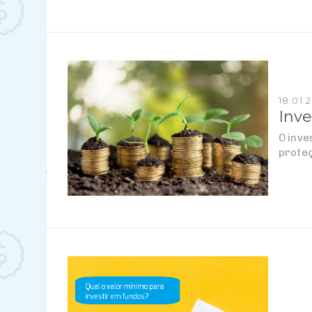
18.01.
Inv
O inve
proteç