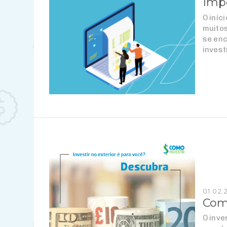
Impo
O iníc
muitos
se enc
invest
01.02.
Como
O inve