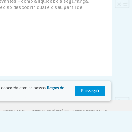
evantes – como a liquidez e a segurança.
ciso descobrir qual é o seu perfil de
cê concorda com as nossas
Regras de
Prosseguir
Derivados 3.0 Não Adaptada. Você está autorizado a reproduzir o
 o site da Creative Commons para verificar as condições legais para