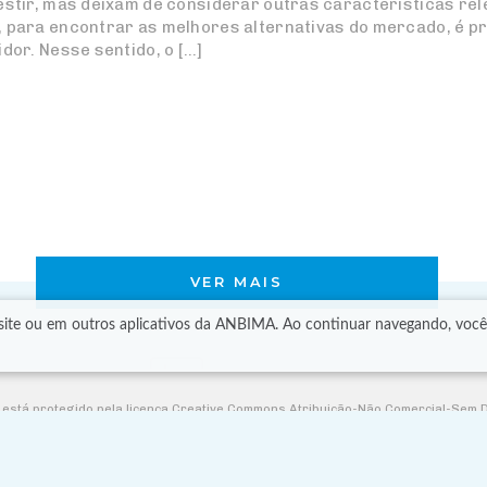
estir, mas deixam de considerar outras características rel
 para encontrar as melhores alternativas do mercado, é pre
idor. Nesse sentido, o […]
VER MAIS
o site ou em outros aplicativos da ANBIMA. Ao continuar navegando, vo
r está protegido pela licença Creative Commons Atribuição-Não Comercial-Sem 
te ou altere as informações e não faça uso comercial delas. Por favor, consulte