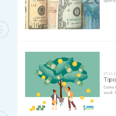
oport
27.01.
Tipo
Como h
você. 