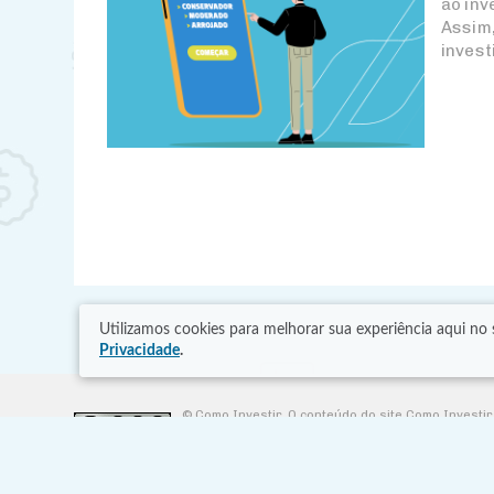
ao inv
Assim,
invest
Utilizamos cookies para melhorar sua experiência aqui n
Privacidade
.
© Como Investir. O conteúdo do site Como Investi
conteúdo, desde que cite a fonte original, não edi
utilização do conteúdo.