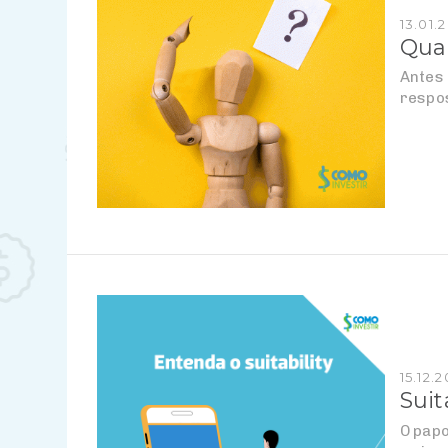
13.01.
Qual
Antes 
respos
15.12.2
Suit
O papo