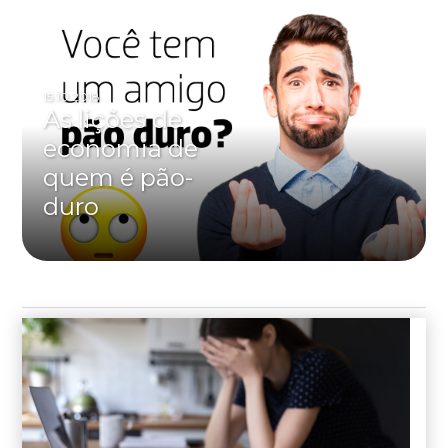
15.10.2018
As lições de
economia de
quem é pão-
duro