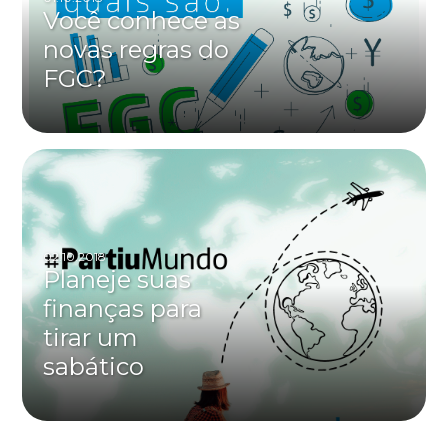
Você conhece as
novas regras do
FGC?
02.10.2018
Planeje suas
finanças para
tirar um
sabático