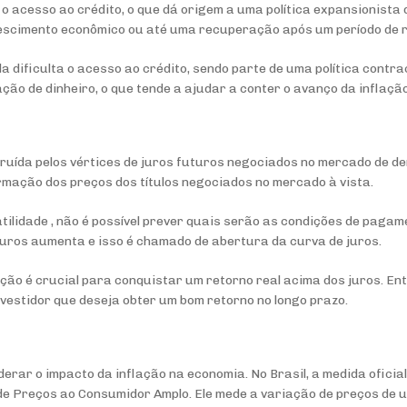
 o acesso ao crédito, o que dá origem a uma política expansionista
rescimento econômico ou até uma recuperação após um período de 
a dificulta o acesso ao crédito, sendo parte de uma política contra
lação de dinheiro, o que tende a ajudar a conter o avanço da inflação
truída pelos vértices de juros futuros negociados no mercado de de
rmação dos preços dos títulos negociados no mercado à vista.
tilidade , não é possível prever quais serão as condições de pagam
 juros aumenta e isso é chamado de abertura da curva de juros.
ão é crucial para conquistar um retorno real acima dos juros. En
nvestidor que deseja obter um bom retorno no longo prazo.
rar o impacto da inflação na economia. No Brasil, a medida oficial 
 de Preços ao Consumidor Amplo. Ele mede a variação de preços de 