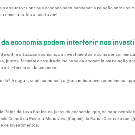
re o assunto? Continue conosco para conhecer a relação entre os 
iba como usá-los a seu favor!
 da economia podem interferir nos invest
ente entre situação econômica e investimentos é como pensar em um
ue, juntos, formam o resultado. No caso da economia em relação ao
ue interferem no desempenho.
se dá? A seguir, você conhecerá alguns indicadores econômicos qu
l falar da taxa básica de juros da economia, que, no caso brasilei
 pelo Comitê de Política Monetária (Copom) do Banco Central e tem
e de investimentos.