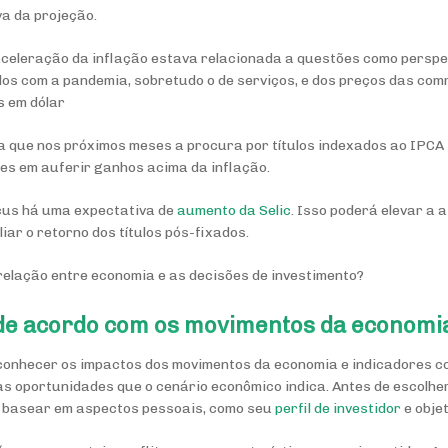
a da projeção.
aceleração da inflação estava relacionada a questões como persp
os com a pandemia, sobretudo o de serviços, e dos preços das com
s em dólar
a que nos próximos meses a procura por títulos indexados ao IPCA 
ores em auferir ganhos acima da inflação.
cus há uma expectativa de
aumento da Selic
. Isso poderá elevar a 
liar o retorno dos títulos pós-fixados.
elação entre economia e as decisões de investimento?
 de acordo com os movimentos da economi
conhecer os impactos dos movimentos da economia e indicadores co
s oportunidades que o cenário econômico indica. Antes de escolhe
se basear em aspectos pessoais, como seu
perfil de investidor
e objet