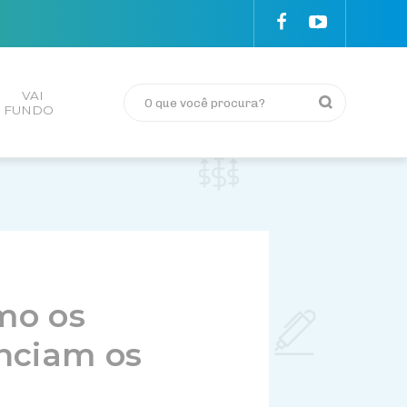
VAI
FUNDO
omo os
nciam os