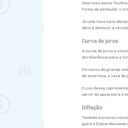
Uma taxa menor facilita
forma de estimular o c
Já uma taxa mais elevad
ideia é diminuir a circu
Curva de juros
A curva de juros é cons
de referência para a fo
Em casos de grande vola
da incerteza, a taxa de
O uso dessa representaç
servir de apoio para o i
Inflação
Também é preciso conside
que é o Índice Nacional