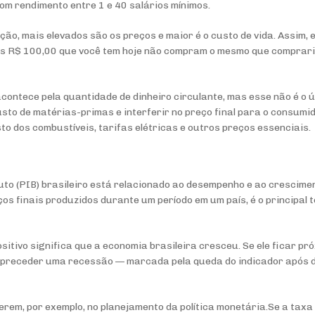
com rendimento entre 1 e 40 salários mínimos.
ção, mais elevados são os preços e maior é o custo de vida. Assim, 
 os R$ 100,00 que você tem hoje não compram o mesmo que comprari
acontece pela quantidade de dinheiro circulante, mas esse não é o 
usto de matérias-primas e interferir no preço final para o consumid
o dos combustíveis, tarifas elétricas e outros preços essenciais.
uto (PIB) brasileiro está relacionado ao desempenho e ao crescime
ços finais produzidos durante um período em um país, é o principal
sitivo significa que a economia brasileira cresceu. Se ele ficar pr
 preceder uma recessão — marcada pela queda do indicador após d
erem, por exemplo, no planejamento da política monetária.Se a taxa