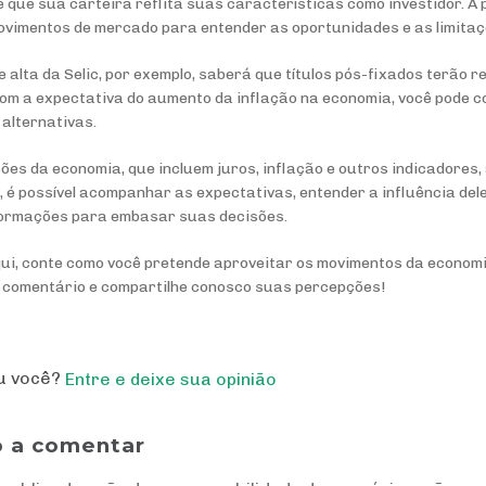
 é que sua carteira reflita suas características como investidor. A 
ovimentos de mercado para entender as oportunidades e as limitaç
e alta da Selic, por exemplo, saberá que títulos pós-fixados terão
com a expectativa do aumento da inflação na economia, você pode co
alternativas.
ções da economia, que incluem juros, inflação e outros indicadores,
, é possível acompanhar as expectativas, entender a influência de
nformações para embasar suas decisões.
qui, conte como você pretende aproveitar os movimentos da econom
m comentário e compartilhe conosco suas percepções!
ou você?
Entre e deixe sua opinião
o a comentar